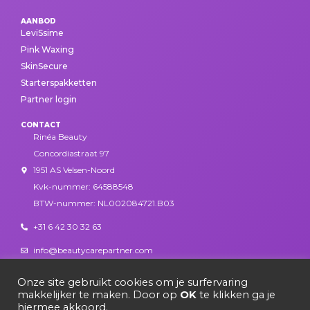
AANBOD
LeviSsime
Pink Waxing
SkinSecure
Starterspakketten
Partner login
CONTACT
Rinéa Beauty
Concordiastraat 97
1951 AS Velsen-Noord
Kvk-nummer: 64588548
BTW-nummer: NL002084721.B03
+31 6 42 30 32 63
info@beautycarepartner.com
Onze site gebruikt cookies om je surfervaring
makkelijker te maken. Door op
OK
te klikken ga je
hiermee akkoord.